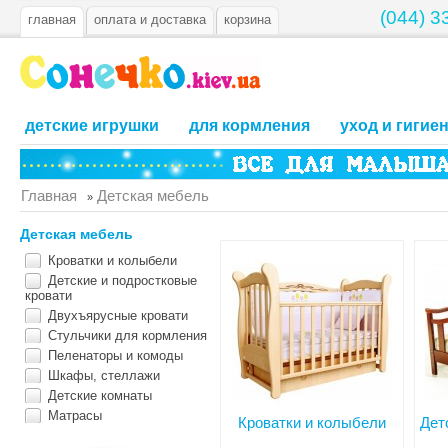
(044) 3
главная
оплата и доставка
корзина
детские игрушки
для кормления
уход и гигие
Главная
Детская мебель
»
Детская мебель
Кроватки и колыбели
Детские и подростковые
кровати
Двухъярусные кровати
Стульчики для кормления
Пеленаторы и комоды
Шкафы, стеллажи
Детские комнаты
Матрасы
Кроватки и колыбели
Дет