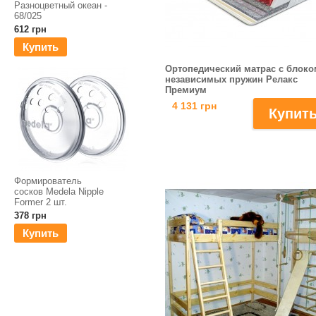
Разноцветный океан -
68/025
612 грн
Купить
Ортопедический матраc с блоко
независимых пружин Релакс
Премиум
4 131 грн
Формирователь
сосков Medela Nipple
Former 2 шт.
378 грн
Купить