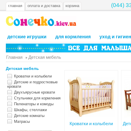
(044) 3
главная
оплата и доставка
корзина
детские игрушки
для кормления
уход и гигие
Главная
Детская мебель
»
Детская мебель
Кроватки и колыбели
Детские и подростковые
кровати
Двухъярусные кровати
Стульчики для кормления
Пеленаторы и комоды
Шкафы, стеллажи
Детские комнаты
Матрасы
Кроватки и колыбели
Дет