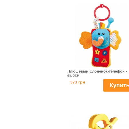
Плюшевый Слоненок-телефон -
68/029
373 грн