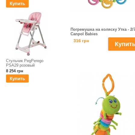
Купить
Погремушка на коляску Утка - 2/7
Canpol Babies
316 грн
Стульчик PegPerego
PSA29 розовый
8 254 грн
Купить