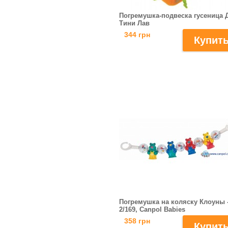
Погремушка-подвеска гусеница 
Тини Лав
344 грн
Погремушка на коляску Клоуны 
2/169, Canpol Babies
358 грн