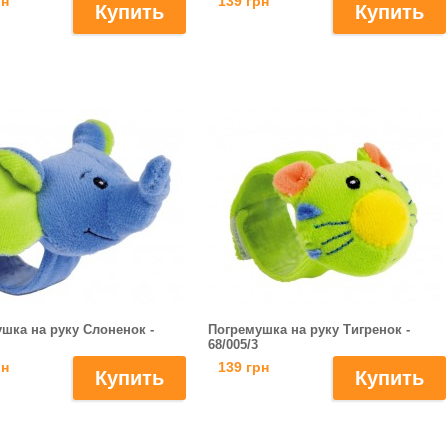
рн
139 грн
шка на руку Слоненок -
Погремушка на руку Тигренок -
68/005/3
рн
139 грн