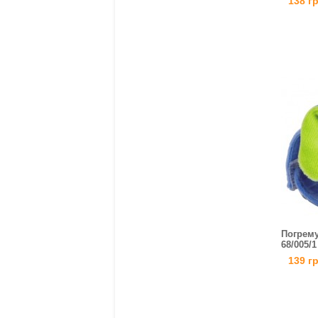
138 г
Погрему
68/005/1
139 г