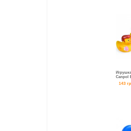
Игрушка
Canpol 
143 г