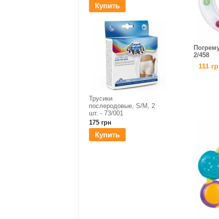
Купить
Погрему
2/458
111 гр
Трусики
послеродовые, S/M, 2
шт. - 73/001
175 грн
Купить