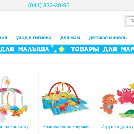
(044) 332-39-95
ния
уход и гигиена
для мам
детская мебель
и на кроватку
Развивающие коврики
Игрушки для к