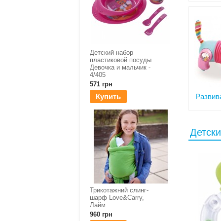
Детский набор
пластиковой посуды
Девочка и мальчик -
4/405
571 грн
Купить
Развив
Детски
Трикотажний слинг-
шарф Love&Carry,
Лайм
960 грн