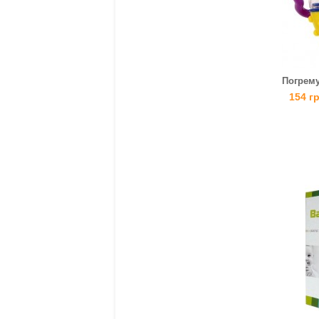
Погрему
154 г