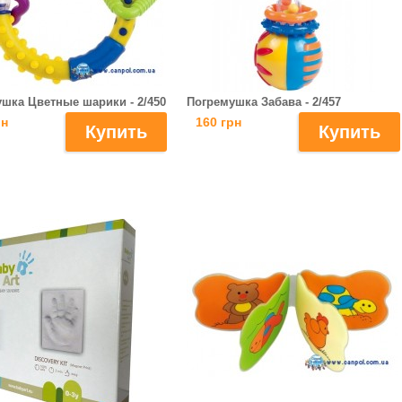
шка Цветные шарики - 2/450
Погремушка Забава - 2/457
рн
160 грн