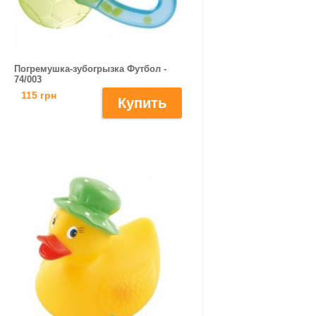
Погремушка-зубогрызка Футбол -
74/003
115 грн