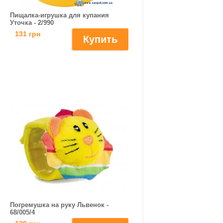
Пищалка-игрушка для купания
Уточка - 2/990
131 грн
Погремушка на руку Львенок -
68/005/4