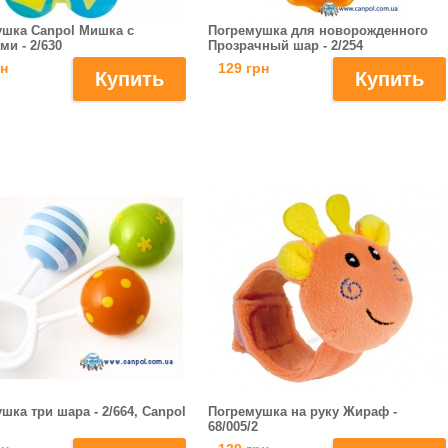
ушка Сanpol Мишка с
Погремушка для новорожденного
ми - 2/630
Прозрачный шар - 2/254
рн
129 грн
шка три шара - 2/664, Canpol
Погремушка на руку Жираф -
68/005/2