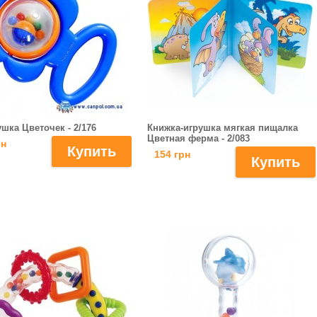
шка Цветочек - 2/176
Книжка-игрушка мягкая пищалка
Цветная ферма - 2/083
рн
154 грн