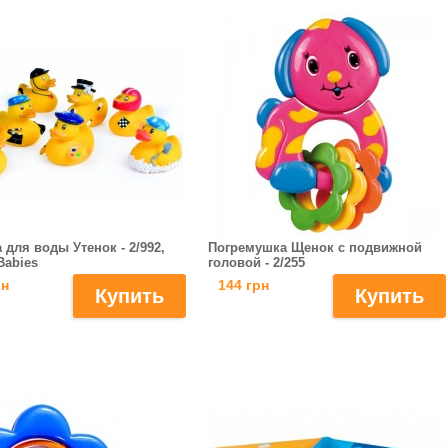
 для воды Утенок - 2/992,
Погремушка Щенок с подвижной
Babies
головой - 2/255
рн
144 грн