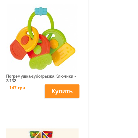
Погремушка-зубогрызка Ключики -
2/132
147 грн