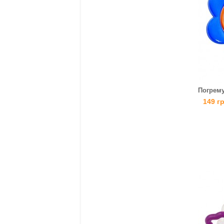
Погрему
149 г