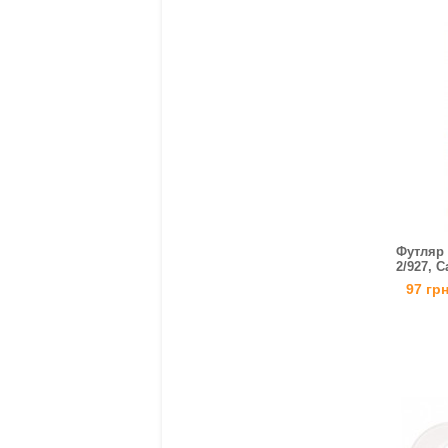
Футляр 
2/927, C
97 гр