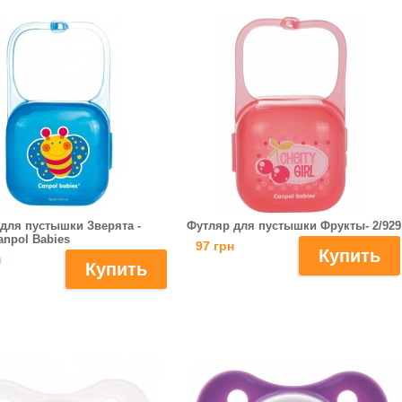
для пустышки Зверята -
Футляр для пустышки Фрукты- 2/929
anpol Babies
97 грн
н