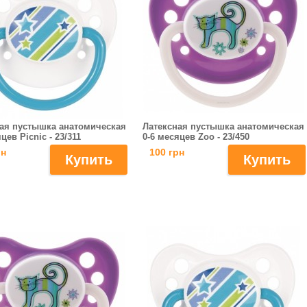
ая пустышка анатомическая
Латексная пустышка анатомическая
цев Picnic - 23/311
0-6 месяцев Zoo - 23/450
рн
100 грн