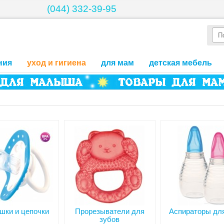
(044) 332-39-95
ния
уход и гигиена
для мам
детская мебель
шки и цепочки
Прорезыватели для
Аспираторы дл
зубов