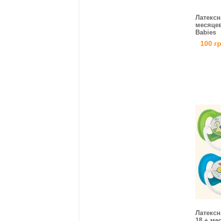
Латексн
месяцев
Babies
100 г
Латекс
18 + ме