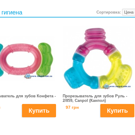
 гигиена
Сортировка:
ватель для зубов Конфета -
Прорезыватель для зубов Руль -
2/859, Canpol (Канпол)
н
97 грн