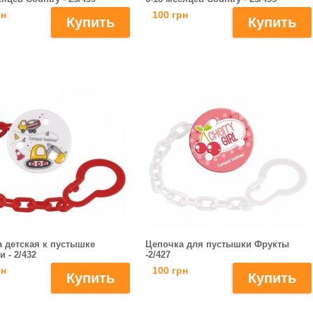
рн
100 грн
 детская к пустышке
Цепочка для пустышки Фрукты
 - 2/432
-2/427
рн
100 грн