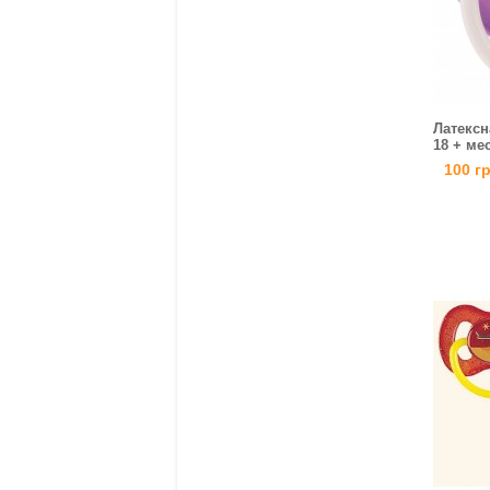
Латексн
18 + ме
100 г