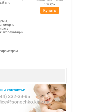
ный счет.
132 грн
Купить
ормы,
авномерно
атрасу
к эксплуатации.
 параметрам
ши контакты:
044) 332-39-95
ffice@sonechko.kiev.ua