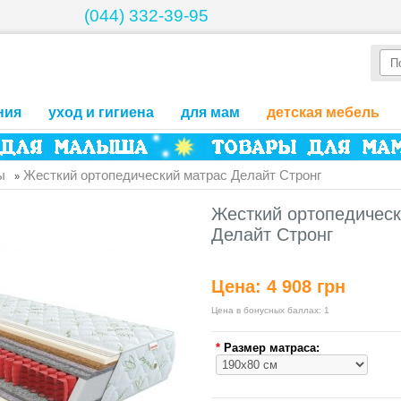
(044) 332-39-95
ния
уход и гигиена
для мам
детская мебель
ы
Жесткий ортопедический матраc Делайт Стронг
»
Жесткий ортопедическ
Делайт Стронг
Цена:
4 908 грн
Цена в бонусных баллах:
1
*
Размер матраса: