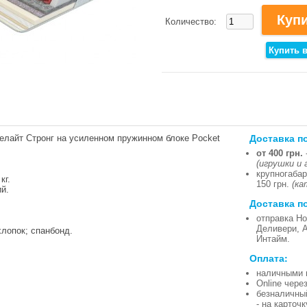
Количество:
Доставка п
елайт Стронг на усиленном пружинном блоке Pocket
от 400 грн.
(игрушки и 
крупногабар
кг.
150 грн.
(ка
й.
Доставка п
отправка Но
Деливери, 
хлопок; спанбонд.
Интайм.
Оплата:
наличными 
Online чере
безналичны
- на карточ