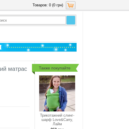
Товаров: 0 (0 грн)
Также покупайте
ий матраc
Трикотажний слинг-
шарф Love&Carry,
Лайм