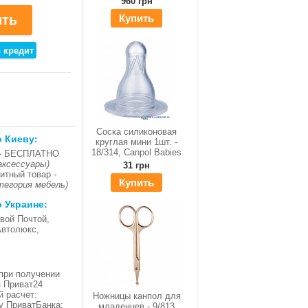
960 грн
Купить
Соска силиконовая
о Киеву:
круглая мини 1шт. -
18/314, Canpol Babies
- БЕСПЛАТНО
аксессуары)
31 грн
итный товар -
Купить
тегория мебель)
о Украине:
вой Почтой,
Автолюкс,
при получении
з Приват24
й расчет:
Ножницы канпол для
ку ПриватБанка;
младенцев - 9/813