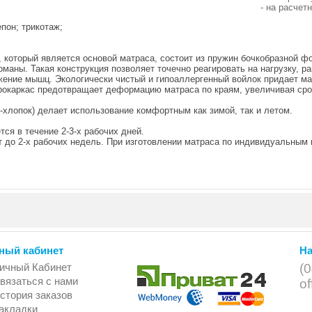
- на расчет
епон; трикотаж;
, который является основой матраса, состоит из пружин бочкобразной ф
маны. Такая конструкция позволяет точечно реагировать на нагрузку, р
жение мышц. Экологически чистый и гипоаллергенный войлок придает м
врокаркас предотвращает деформацию матраса по краям, увеличивая сро
хлопок) делает использование комфортным как зимой, так и летом.
ся в течение 2-3-х рабочих дней.
т до 2-х рабочих недель. При изготовлении матраса по индивидуальным
ный кабинет
На
ичный Кабинет
(
вязаться с нами
o
стория заказов
акладки