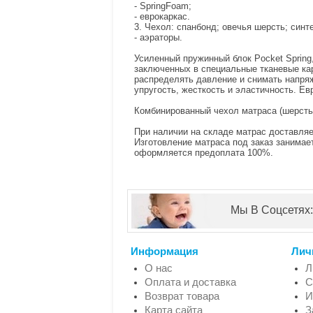
- SpringFoam;
- еврокаркас.
3. Чехол: спанбонд; овечья шерсть; синт
- аэраторы.
Усиленный пружинный блок Pocket Spring
заключенных в специальные тканевые кар
распределять давление и снимать напря
упругость, жесткость и эластичность. Е
Комбинированный чехол матраса (шерсть-
При наличии на складе матрас доставляет
Изготовление матраса под заказ занимае
оформляется предоплата 100%.
Мы В Соцсетях:
Информация
Лич
О нас
Л
Оплата и доставка
С
Возврат товара
И
Карта сайта
З