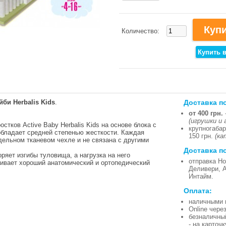
Количество:
Доставка п
би Herbalis Kids
.
от 400 грн.
(игрушки и 
стков Active Baby Herbalis Kids на основе блока с
крупногабар
обладает средней степенью жесткости. Каждая
150 грн.
(ка
дельном тканевом чехле и не связана с другими
Доставка п
ряет изгибы туловища, а нагрузка на него
отправка Но
чивает хороший анатомический и ортопедический
Деливери, 
Интайм.
Оплата:
наличными 
Online чере
безналичны
- на карточ