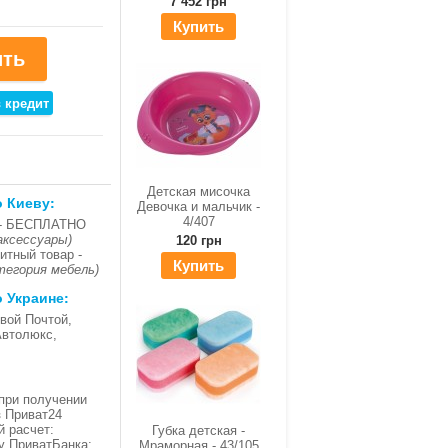
7 452 грн
Купить
Детская мисочка
о Киеву:
Девочка и мальчик -
4/407
- БЕСПЛАТНО
аксессуары)
120 грн
итный товар -
Купить
тегория мебель)
о Украине:
вой Почтой,
Автолюкс,
при получении
з Приват24
й расчет:
Губка детская -
ку ПриватБанка;
Мраморная - 43/105