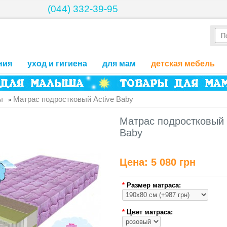
(044) 332-39-95
ния
уход и гигиена
для мам
детская мебель
ы
Матрас подростковый Active Baby
»
Матрас подростковый 
Baby
Цена:
5 080 грн
*
Размер матраса:
*
Цвет матраса: