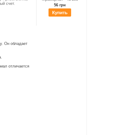
ный счет.
56 грн
Купить
у. Он обладает
а.
риал отличается