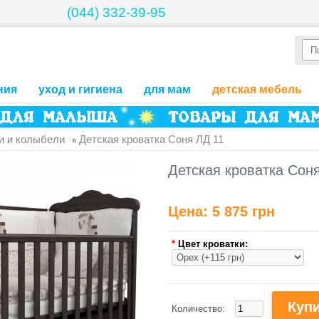
(044) 332-39-95
ния
уход и гигиена
для мам
детская мебель
и и колыбели
Детская кроватка Соня ЛД 11
»
Детская кроватка Сон
Цена:
5 875 грн
*
Цвет кроватки:
Количество: