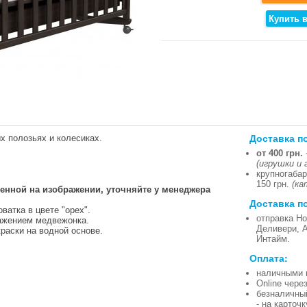
Доставка п
х полозьях и колесиках.
от 400 грн.
(игрушки и 
крупногабар
150 грн.
(ка
ленной на изображении, уточняйте у менеджера
Доставка п
ватка в цвете "орех".
отправка Но
ажением медвежонка.
Деливери, 
раски на водной основе.
Интайм.
Оплата:
наличными 
Online чере
безналичны
- на карточ