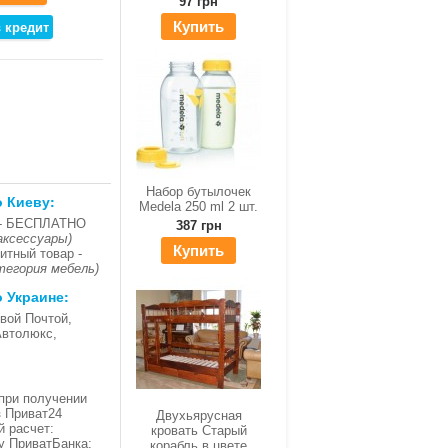
97 грн
Купить
Набор бутылочек
о Киеву:
Medela 250 ml 2 шт.
- БЕСПЛАТНО
387 грн
аксессуары)
Купить
итный товар -
тегория мебель)
о Украине:
вой Почтой,
Автолюкс,
при получении
з Приват24
Двухьярусная
й расчет:
кровать Старый
ку ПриватБанка;
корабль в цвете