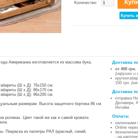
Количество:
Доставка п
года Американка изготовляется из массива бука,
от 400 грн.
(игрушки и 
крупногабар
150 грн.
(ка
абариты (Ш х Д): 76х150 см.
абариты (Ш х Д): 86х170 см.
Доставка п
абариты (Ш х Д): 96х200 см.
отправка Но
Деливери, 
дуальным размерам. Высота защитного бортика 86 см.
Интайм.
Оплата:
а роликах. Цвет такой же как и самой кровати.
ели.
наличными 
Online чере
ы. Покраска из палитры РАЛ (красный, синий,
безналичны
- на карточ