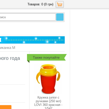
Товаров: 0 (0 грн)
риканка М
Также покупайте
ного года
Кружка junior с
ручками (250 мл)
LOVI 360 красная -
1/547