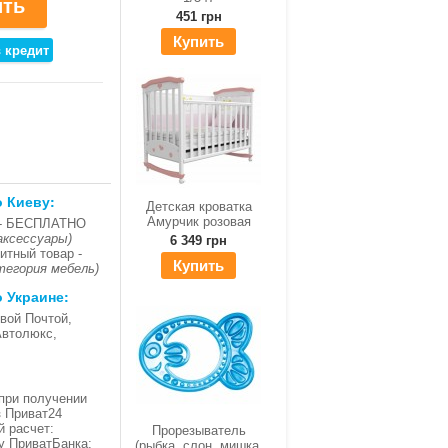
451 грн
Купить
о Киеву:
Детская кроватка
Амурчик розовая
- БЕСПЛАТНО
аксессуары)
6 349 грн
итный товар -
Купить
тегория мебель)
о Украине:
вой Почтой,
Автолюкс,
при получении
з Приват24
й расчет:
Прорезыватель
ку ПриватБанка;
(рыбка, слон, мишка,