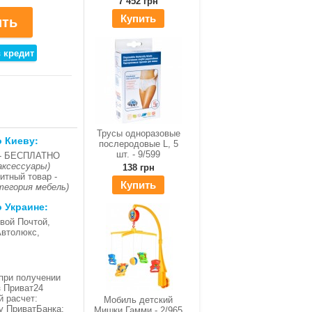
7 452 грн
Купить
Трусы одноразовые
о Киеву:
послеродовые L, 5
шт. - 9/599
- БЕСПЛАТНО
аксессуары)
138 грн
итный товар -
Купить
тегория мебель)
о Украине:
вой Почтой,
Автолюкс,
при получении
з Приват24
й расчет:
Мобиль детский
ку ПриватБанка;
Мишки Гамми - 2/965