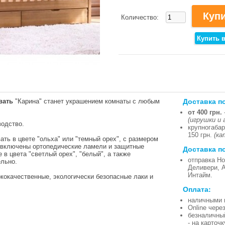
Количество:
Доставка п
вать
"Карина" станет украшением комнаты с любым
от 400 грн.
(игрушки и 
водство.
крупногабар
150 грн.
(ка
ть в цвете "ольха" или "темный орех", с размером
ь включены ортопедические ламели и защитные
Доставка п
в цвета "светлый орех", "белый", а также
отправка Но
льно.
Деливери, 
Интайм.
кокачественные, экологически безопасные лаки и
Оплата:
наличными 
Online чере
безналичны
- на карточ