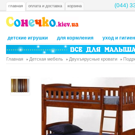
(044) 3
главная
оплата и доставка
корзина
детские игрушки
для кормления
уход и гигие
Главная
Детская мебель
Двухъярусные кровати
Подр
»
»
»