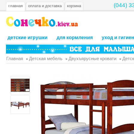
(044) 3
главная
оплата и доставка
корзина
детские игрушки
для кормления
уход и гигие
Главная
Детская мебель
Двухъярусные кровати
Детск
»
»
»