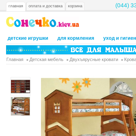
(044) 3
главная
оплата и доставка
корзина
детские игрушки
для кормления
уход и гигие
Главная
Детская мебель
Двухъярусные кровати
Кров
»
»
»