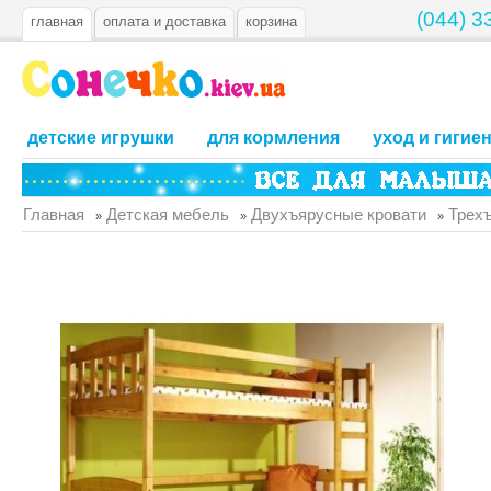
(044) 3
главная
оплата и доставка
корзина
детские игрушки
для кормления
уход и гигие
Главная
Детская мебель
Двухъярусные кровати
Трехъ
»
»
»