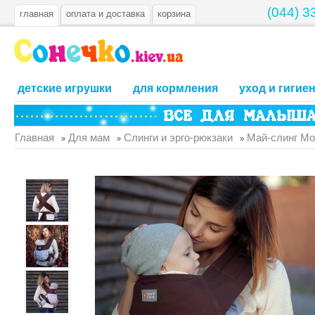
(044) 3
главная
оплата и доставка
корзина
детские игрушки
для кормления
уход и гигие
Главная
Для мам
Слинги и эрго-рюкзаки
Май-слинг Мо
»
»
»