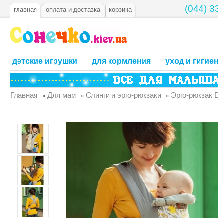
(044) 3
главная
оплата и доставка
корзина
детские игрушки
для кормления
уход и гигие
Главная
Для мам
Слинги и эрго-рюкзаки
Эрго-рюкзак D
»
»
»