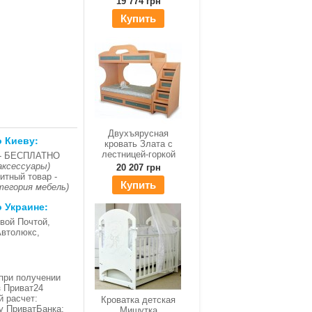
19 774 грн
Купить
Двухъярусная
о Киеву:
кровать Злата c
лестницей-горкой
- БЕСПЛАТНО
аксессуары)
20 207 грн
итный товар -
Купить
тегория мебель)
о Украине:
вой Почтой,
Автолюкс,
при получении
з Приват24
й расчет:
Кроватка детская
ку ПриватБанка;
Мишутка