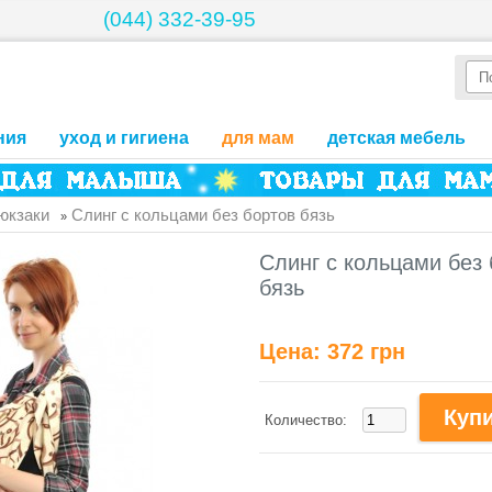
(044) 332-39-95
ния
уход и гигиена
для мам
детская мебель
рюкзаки
Слинг с кольцами без бортов бязь
»
Слинг с кольцами без
бязь
Цена:
372 грн
Количество: