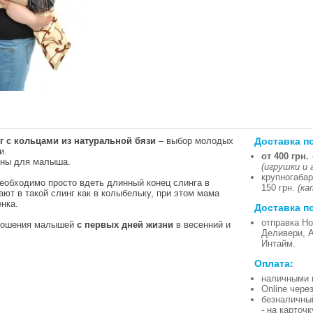
Доставка п
г с кольцами из натуральной бязи
– выбор молодых
и.
от 400 грн.
дны для малыша.
(игрушки и 
крупногабар
необходимо просто вдеть длинный конец слинга в
150 грн.
(ка
т в такой слинг как в колыбельку, при этом мама
нка.
Доставка п
отправка Но
 ношения малышей
с первых дней жизни
в весенний и
Деливери, 
Интайм.
Оплата:
наличными 
Online чере
безналичны
- на карточ