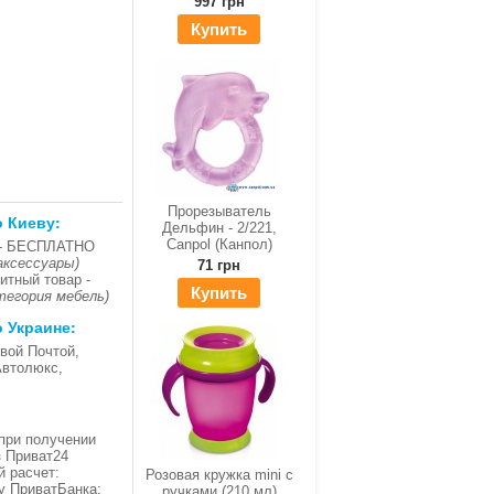
997 грн
Купить
Прорезыватель
о Киеву:
Дельфин - 2/221,
Canpol (Канпол)
- БЕСПЛАТНО
аксессуары)
71 грн
итный товар -
Купить
тегория мебель)
о Украине:
вой Почтой,
Автолюкс,
при получении
з Приват24
й расчет:
Розовая кружка mini с
ку ПриватБанка;
ручками (210 мл)