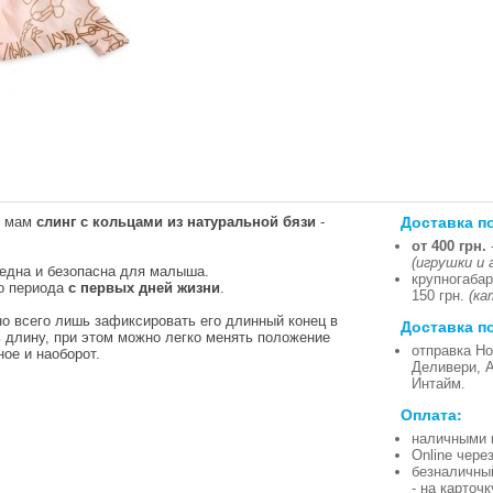
Доставка п
х мам
слинг с кольцами из натуральной бязи
-
от 400 грн.
(игрушки и 
една и безопасна для малыша.
крупногабар
го периода
с первых дней жизни
.
150 грн.
(ка
но всего лишь зафиксировать его длинный конец в
Доставка п
 длину, при этом можно легко менять положение
отправка Но
ное и наоборот.
Деливери, 
Интайм.
Оплата:
наличными 
Online чере
безналичны
- на карточ