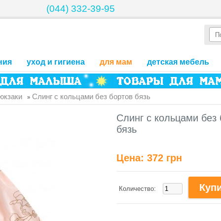
(044) 332-39-95
ния
уход и гигиена
для мам
детская мебель
рюкзаки
Слинг с кольцами без бортов бязь
»
Слинг с кольцами без
бязь
Цена:
372 грн
Количество: