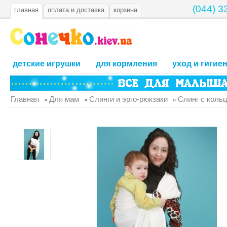
(044) 3
главная
оплата и доставка
корзина
детские игрушки
для кормления
уход и гигие
Главная
Для мам
Слинги и эрго-рюкзаки
Слинг с коль
»
»
»