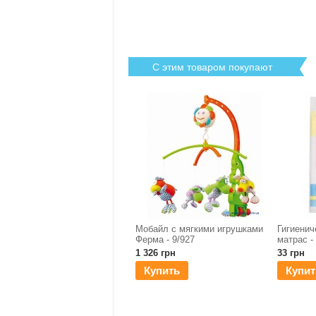
С этим товаром покупают
Мобайл с мягкими игрушками
Гигиенич
Ферма - 9/927
матрас -
1 326 грн
33 грн
Купить
Купит