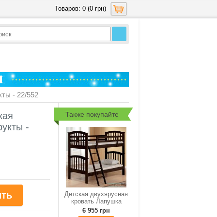
Товаров: 0 (0 грн)
ты - 22/552
Также покупайте
кая
укты -
Детская двухярусная
кровать Лапушка
6 955 грн