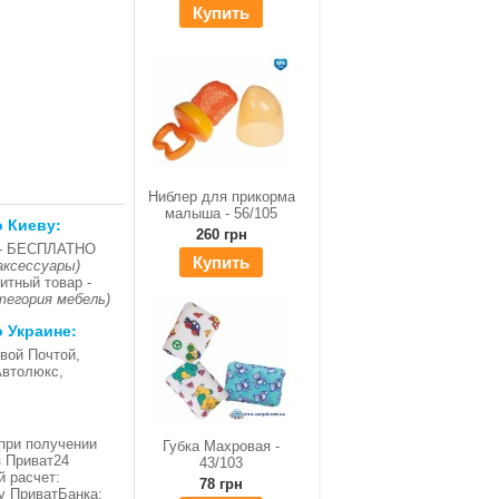
Купить
Ниблер для прикорма
малыша - 56/105
о Киеву:
260 грн
- БЕСПЛАТНО
Купить
аксессуары)
итный товар -
тегория мебель)
о Украине:
вой Почтой,
Автолюкс,
при получении
Губка Махровая -
з Приват24
43/103
й расчет:
78 грн
ку ПриватБанка;