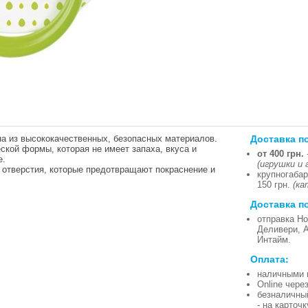
Доставка п
на из высококачественных, безопасных материалов.
кой формы, которая не имеет запаха, вкуса и
от 400 грн.
е.
(игрушки и 
 отверстия, которые предотвращают покраснение и
крупногабар
150 грн.
(ка
Доставка п
отправка Но
Деливери, 
Интайм.
Оплата:
наличными 
Online чере
безналичны
- на карточ