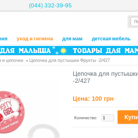
(044) 332-39-95
ния
уход и гигиена
для мам
детская мебель
 и цепочки
Цепочка для пустышки Фрукты -2/427
»
Цепочка для пустышк
-2/427
Цена:
100 грн
Количество: