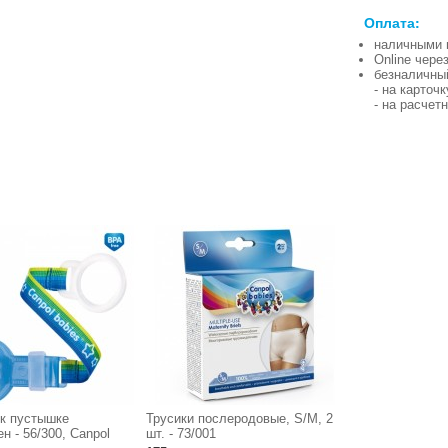
Оплата:
наличными 
Online чере
безналичны
- на карточ
- на расчет
 к пустышке
Трусики послеродовые, S/M, 2
н - 56/300, Canpol
шт. - 73/001