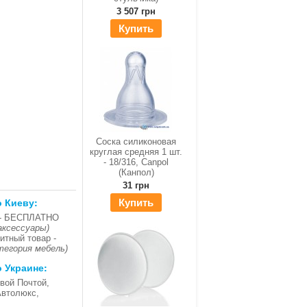
3 507 грн
Купить
Соска силиконовая
круглая средняя 1 шт.
- 18/316, Canpol
(Канпол)
31 грн
о Киеву:
Купить
- БЕСПЛАТНО
аксессуары)
итный товар -
тегория мебель)
о Украине:
вой Почтой,
Автолюкс,