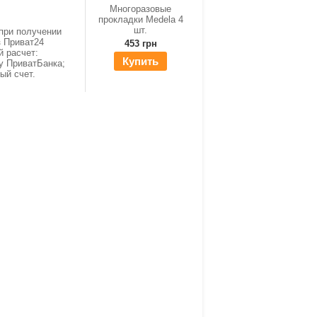
Многоразовые
прокладки Medela 4
шт.
при получении
з Приват24
453 грн
й расчет:
Купить
ку ПриватБанка;
ный счет.