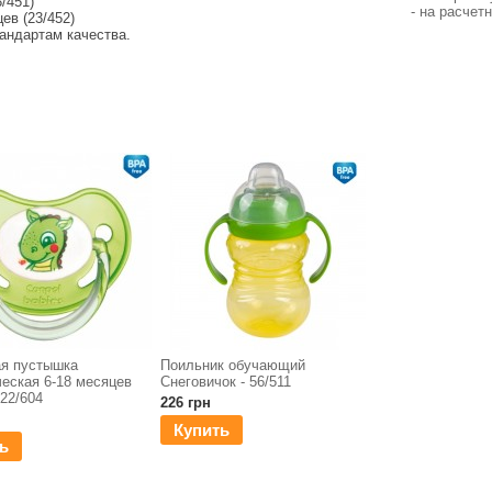
/451)
- на расчет
ев (23/452)
андартам качества.
ая пустышка
Поильник обучающий
еская 6-18 месяцев
Снеговичок - 56/511
 22/604
226 грн
Купить
ь