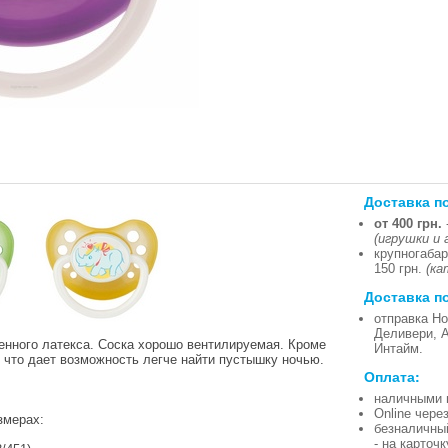
Доставка п
от 400 грн.
(игрушки и 
крупногабар
150 грн.
(ка
Доставка п
отправка Но
Деливери, 
енного латекса. Соска хорошо вентилируемая. Кроме
Интайм.
, что дает возможность легче найти пустышку ночью.
Оплата:
наличными 
Online чере
змерах:
безналичны
- на карточ