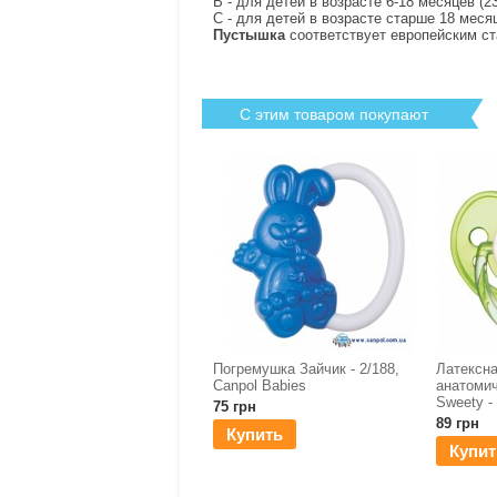
B - для детей в возрасте 6-18 месяцев (23
С - для детей в возрасте старше 18 месяц
Пустышка
соответствует европейским ст
С этим товаром покупают
Погремушка Зайчик - 2/188,
Латексн
Canpol Babies
анатомич
Sweety -
75 грн
89 грн
Купить
Купит