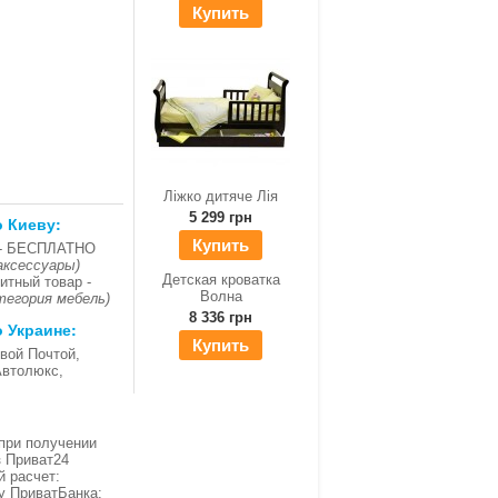
Купить
Ліжко дитяче Лія
5 299 грн
о Киеву:
Купить
- БЕСПЛАТНО
аксессуары)
Детская кроватка
итный товар -
Волна
тегория мебель)
8 336 грн
о Украине:
Купить
вой Почтой,
Автолюкс,
при получении
з Приват24
й расчет:
ку ПриватБанка;