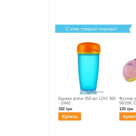
С этим товаром покупают
Кружка active 350 мл LOVI 360
Футляр 
- 1/642
56/108, 
182 грн
120 грн
Купить
Купит