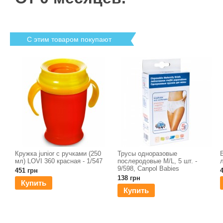
С этим товаром покупают
Кружка junior с ручками (250
Трусы одноразовые
мл) LOVI 360 красная - 1/547
послеродовые M/L, 5 шт. -
9/598, Canpol Babies
451 грн
138 грн
Купить
Купить