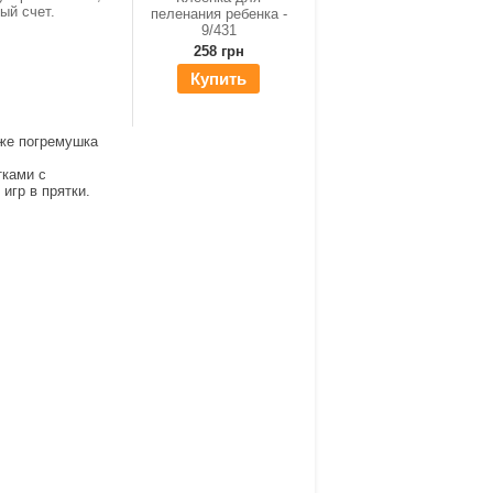
ный счет.
пеленания ребенка -
9/431
258 грн
Купить
кже погремушка
тками с
игр в прятки.