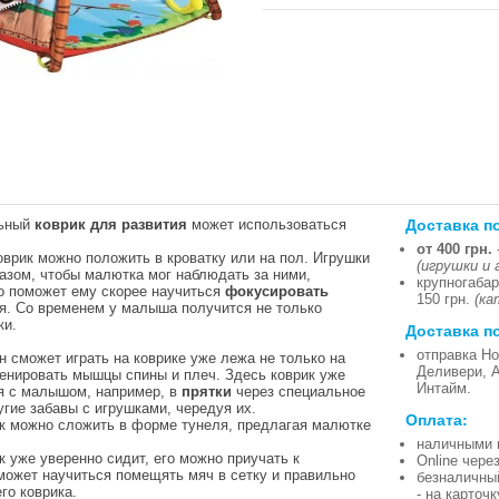
Доставка п
льный
коврик для развития
может использоваться
от 400 грн.
оврик можно положить в кроватку или на пол. Игрушки
(игрушки и 
азом, чтобы малютка мог наблюдать за ними,
крупногабар
о поможет ему скорее научиться
фокусировать
150 грн.
(ка
я. Со временем у малыша получится не только
ки.
Доставка п
отправка Но
он сможет играть на коврике уже лежа не только на
Деливери, 
ренировать мышцы спины и плеч. Здесь коврик уже
Интайм.
я с малышом, например, в
прятки
через специальное
угие забавы с игрушками, чередуя их.
Оплата:
ик можно сложить в форме тунеля, предлагая малютке
наличными 
ок уже уверенно сидит, его можно приучать к
Online чере
может научиться помещять мяч в сетку и правильно
безналичны
го коврика.
- на карточ