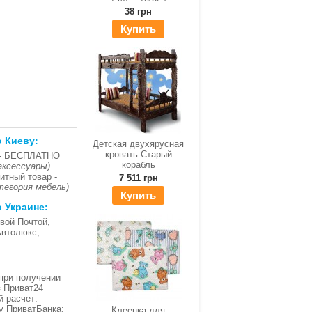
38 грн
Купить
о Киеву:
Детская двухярусная
кровать Старый
- БЕСПЛАТНО
корабль
аксессуары)
итный товар -
7 511 грн
тегория мебель)
Купить
о Украине:
вой Почтой,
Автолюкс,
при получении
з Приват24
й расчет:
ку ПриватБанка;
Клеенка для