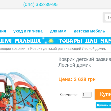
(044) 332-39-95
ния
уход и гигиена
для мам
детская мебель
ающие коврики
Коврик детский развивающий Лесной домик
»
Коврик детский разв
Лесной домик
Цена:
3 628 грн
Количество: