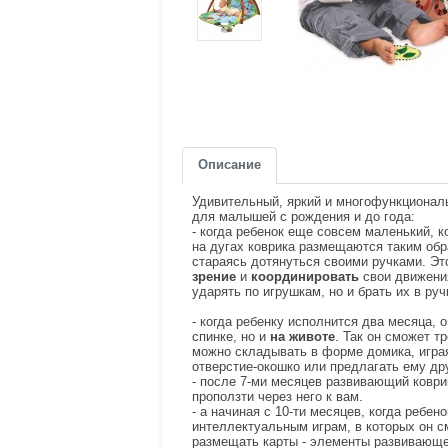
Описание
Удивительный, яркий и многофункциона
для малышей с рождения и до года:
- когда ребенок еще совсем маленький, к
на дугах коврика размещаются таким обр
стараясь дотянуться своими ручками. Эт
зрение
и
координировать
свои движени
ударять по игрушкам, но и брать их в руч
- когда ребенку исполнится два месяца, 
спинке, но и
на животе
. Так он сможет т
можно складывать в форме домика, игра
отверстие-окошко или предлагать ему др
- после 7-ми месяцев развивающий ковр
проползти через него к вам.
- а начиная с 10-ти месяцев, когда ребен
интеллектуальным играм, в которых он с
размещать карты - элементы развивающе